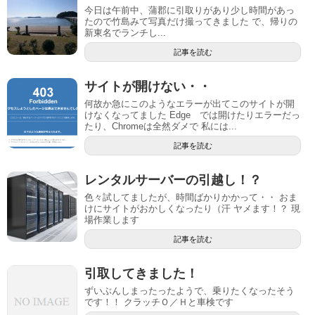
今日は午前中、蒲郡に引取りがあり少し時間があっ
たので竹島みて写真だけ撮ってきました で、帰りの
新東名でランチし...
記事を読む
サイトが開けない・・
何故か急にこのようなエラーが出てこのサイトが開
けなくなってました Edge では開けたりエラーだっ
たり、Chromeは全然ダメで 私には...
記事を読む
レンタルサーバーの引越し！？
色々試してましたが、時間ばかりかかって・・ おま
けにサイトがおかしくなったり（汗 ヤメます！？ 現
場作業します
記事を読む
引取してきました！
ずいぶんしまったったようで、乗りたくなったそう
です！！ クラッチＯ／Ｈと車検です