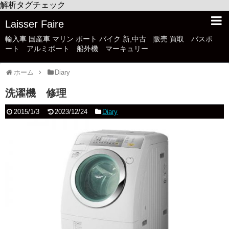
解析タグチェック
Laisser Faire
輸入車 国産車 マリン ボート バイク 新,中古 販売 買取 バスボ
ート アルミボート 船外機 マーキュリー
ホーム
Diary
洗濯機 修理
2015/1/3
2023/12/24
Diary