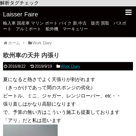
解析タグチェック
Laisser Faire
輸入車 国産車 マリン ボート バイク 新,中古 販売 買取 バスボ
ート アルミボート 船外機 マーキュリー
ホーム
Work Diary
欧州車の天井 内張り
2016/8/22
2019/9/19
Work Diary
夏になると熱さでよく天張りが剥がれます
（きっかけであって間のスポンジの劣化）
ビートル、ミニ、ジャガー、レンジローバー、etc・・
張り直しはかなり高額になります
で、予算の無い方はこういう施工も提案しております
「アリ」だと私は思います