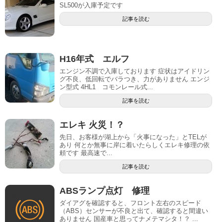
SL500が入庫予定です
記事を読む
H16年式 エルフ
エンジン不調で入庫しております 症状はアイドリン
グ不良、低回転でバラつき、力がありません エンジ
ン型式 4HL1 コモンレール式...
記事を読む
エレキ 火災！？
先日、お客様が湖上から「火事になった」とTELが
あり 何とか無事に岸に着いたらしくエレキ修理の依
頼です 最高速で...
記事を読む
ABSランプ点灯 修理
ダイアグを確認すると、フロント左右のスピード
（ABS）センサーが不良と出て、確認すると間違い
ありません 国産車と思ってナメテマシタ！？ ...