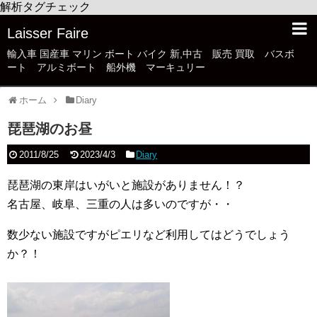
解析タグチェック
Laisser Faire
輸入車 国産車 マリン ボート バイク 新,中古 販売 買取 バスボ
ート アルミボート 船外機 マーキュリー
ホーム
Diary
琵琶湖のお昼
2011/8/25
2023/4/3
Diary
琵琶湖の東岸はいがいと施設がありません！？
名古屋、岐阜、三重の人は多いのですが・・
数少ない施設ですがピエリなど利用してはどうでしょう
か？！