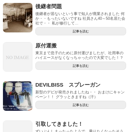
後継者問題
後継者が居ないという事で知人が廃業されました 何
か・・もったいないですね 社員さん40～50名居た会
社で・・ 私が修行して...
記事を読む
原付運搬
東京まで息子のために原付運びましたが、社用車の
ハイエースがなくなっちゃったので大変でした！？
記事を読む
DEVILBISS スプレーガン
新型のデビが発売されましたね・・ おまけにキャン
ペーン！！ グラッときますね（汗）
記事を読む
引取してきました！
ずいぶんしまったったようで、乗りたくなったそう