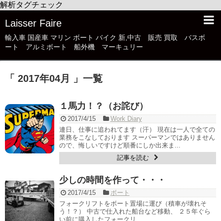
解析タグチェック
Laisser Faire
輸入車 国産車 マリン ボート バイク 新,中古 販売 買取 バスボ
ート アルミボート 船外機 マーキュリー
「 2017年04月 」一覧
１馬力！？（お詫び）
2017/4/15
Work Diary
連日、仕事に追われてます（汗） 現在は一人で全ての
業務をこなしております スーパーマンではありません
ので、悔しいですけど順番にしか出来ま...
記事を読む
少しの時間を作って・・・
2017/4/15
ボート
フォークリフトをボート置場に運び（積車が壊れそ
う！？） 中古で仕入れた船台など移動、 ２５年ぐら
い前に購入したフォークリ...