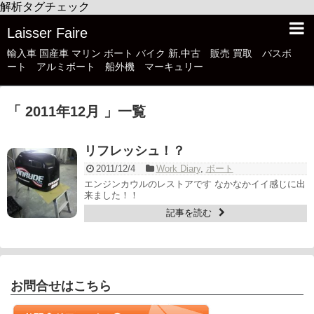
解析タグチェック
Laisser Faire
輸入車 国産車 マリン ボート バイク 新,中古 販売 買取 バスボ
ート アルミボート 船外機 マーキュリー
「 2011年12月 」一覧
リフレッシュ！？
2011/12/4
Work Diary
,
ボート
エンジンカウルのレストアです なかなかイイ感じに出
来ました！！
記事を読む
お問合せはこちら