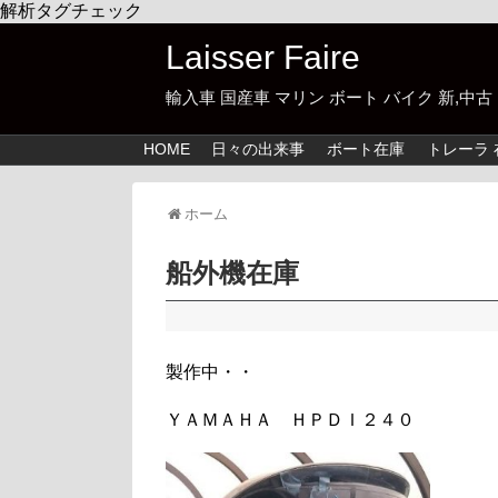
解析タグチェック
Laisser Faire
輸入車 国産車 マリン ボート バイク 新,
HOME
日々の出来事
ボート在庫
トレーラ 
ホーム
船外機在庫
製作中・・
ＹＡＭＡＨＡ ＨＰＤＩ２４０