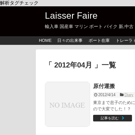
解析タグチェック
Laisser Faire
輸入車 国産車 マリン ボート バイク 新,
HOME
日々の出来事
ボート在庫
トレーラ 
「 2012年04月 」一覧
原付運搬
2012/4/14
Diary
東京まで息子のため
ので大変でした！？
記事を読む