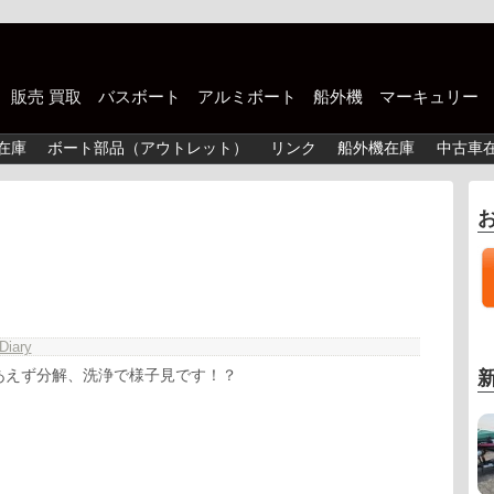
中古 販売 買取 バスボート アルミボート 船外機 マーキュリー
在庫
ボート部品（アウトレット）
リンク
船外機在庫
中古車
Diary
あえず分解、洗浄で様子見です！？