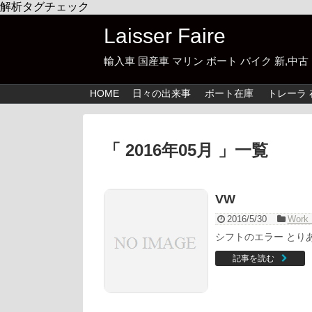
解析タグチェック
Laisser Faire
輸入車 国産車 マリン ボート バイク 新,
HOME
日々の出来事
ボート在庫
トレーラ 
「 2016年05月 」一覧
VW
2016/5/30
Work 
シフトのエラー とり
記事を読む