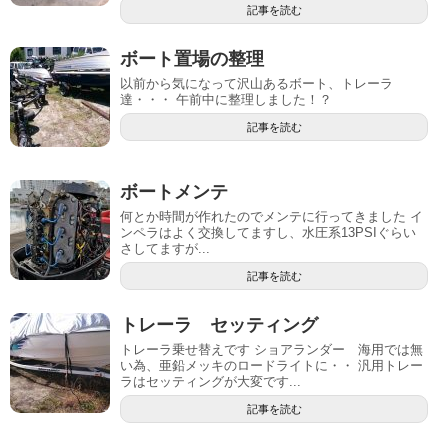
記事を読む
ボート置場の整理
以前から気になって沢山あるボート、トレーラ
達・・・ 午前中に整理しました！？
記事を読む
ボートメンテ
何とか時間が作れたのでメンテに行ってきました イ
ンペラはよく交換してますし、水圧系13PSIぐらい
さしてますが...
記事を読む
トレーラ セッティング
トレーラ乗せ替えです ショアランダー 海用では無
い為、亜鉛メッキのロードライトに・・ 汎用トレー
ラはセッティングが大変です...
記事を読む