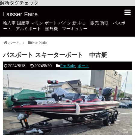
解析タグチェック
Laisser Faire
輸入車 国産車 マリン ボート バイク 新,中古 販売 買取 バスボ
ート アルミボート 船外機 マーキュリー
ホーム
For Sale
バスボート スキーターボート 中古艇
2024/8/18
2024/8/20
For Sale
,
ボート