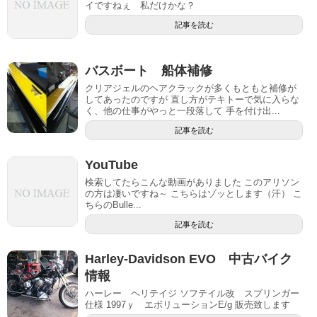
イですねぇ 私だけかな？
記事を読む
バスボート 船体補修
クリアジェルのヘアクラックが多くもともと補修が
してあったのですが 直し方がテキトーで気に入らな
く、他の仕事がやっと一段落して 手を付け出...
記事を読む
YouTube
検索してたらこんな動画がありました このアリソン
の方は凄いですね～ こちらはゾッとします（汗） こ
ちらのBulle...
記事を読む
Harley-Davidson EVO 中古バイク
情報
ハーレー ヘリテイジ ソフテイル改 スプリンガー
仕様 1997ｙ エボリューションE/g 販売致します