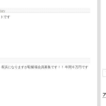
iary
ントです
、長浜になりますが駐艇場会員募集です！！ 年間６万円です