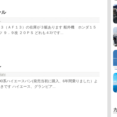
ール
ト
３（ＡＦ１３）の在庫が３艇あります 船外機 ホンダ１５
 ９．９改 ２０ＰＳ どれも４ｽﾄです...
ン
iary
00系ハイエースバン(発売当初に購入、6年間乗りました）よ
好きです ハイエース、グランビア...