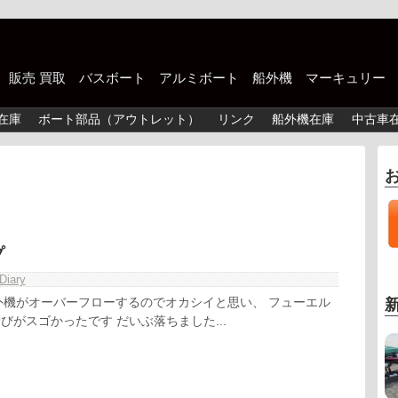
中古 販売 買取 バスボート アルミボート 船外機 マーキュリー
在庫
ボート部品（アウトレット）
リンク
船外機在庫
中古車
プ
Diary
外機がオーバーフローするのでオカシイと思い、 フューエル
びがスゴかったです だいぶ落ちました...