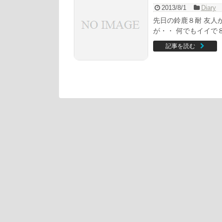
2013/8/1
Diary
先日の鈴鹿８耐 友人
が・・ 何でもイイで８
記事を読む