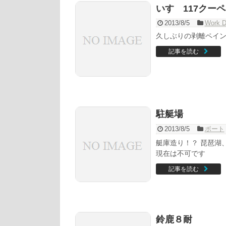
いすゞ117クーペ
2013/8/5
Work D
久しぶりの剥離ペイ
記事を読む
駐艇場
2013/8/5
ボート
艇庫造り！？ 琵琶湖
現在は不可です
記事を読む
鈴鹿８耐