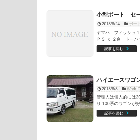
小型ボート セ
2013/8/24
ボー
ヤマハ フィッシュ１
ＰＳ ｘ ２台 トーハツ
記事を読む
ハイエースワゴ
2013/8/8
Work D
管理人は個人的には2
り 100系のワゴンが
記事を読む