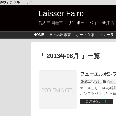
解析タグチェック
Laisser Faire
輸入車 国産車 マリン ボート バイク 新,
HOME
日々の出来事
ボート在庫
トレーラ 
「 2013年08月 」一覧
フューエルポン
2013/8/29
Work 
マーキュリーV6の船
ポンプをバラしたら錆
記事を読む