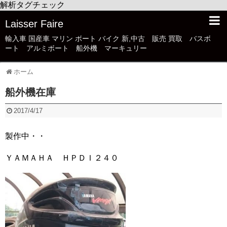
解析タグチェック
Laisser Faire
輸入車 国産車 マリン ボート バイク 新,中古 販売 買取 バスボ
ート アルミボート 船外機 マーキュリー
ホーム
船外機在庫
2017/4/17
製作中・・
ＹＡＭＡＨＡ ＨＰＤＩ２４０