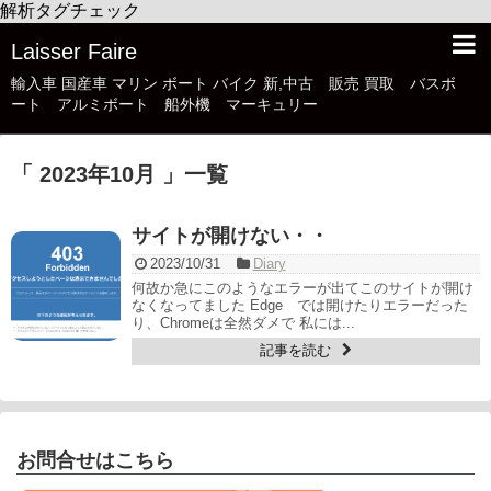
解析タグチェック
Laisser Faire
輸入車 国産車 マリン ボート バイク 新,中古 販売 買取 バスボ
ート アルミボート 船外機 マーキュリー
「 2023年10月 」一覧
サイトが開けない・・
2023/10/31
Diary
何故か急にこのようなエラーが出てこのサイトが開け
なくなってました Edge では開けたりエラーだった
り、Chromeは全然ダメで 私には...
記事を読む
お問合せはこちら