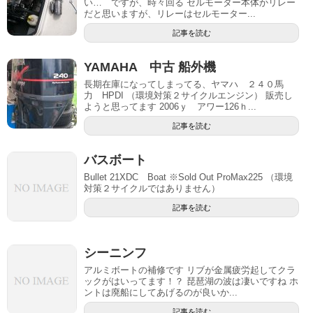
い… ですが、時々回る セルモーター本体かリレー
だと思いますが、リレーはセルモーター...
記事を読む
YAMAHA 中古 船外機
長期在庫になってしまってる、ヤマハ ２４０馬
力 HPDI （環境対策２サイクルエンジン） 販売し
ようと思ってます 2006ｙ アワー126ｈ...
記事を読む
バスボート
Bullet 21XDC Boat ※Sold Out ProMax225 （環境
対策２サイクルではありません）
記事を読む
シーニンフ
アルミボートの補修です リブが金属疲労起してクラ
ックがはいってます！？ 琵琶湖の波は凄いですね ホ
ントは廃船にしてあげるのが良いか...
記事を読む