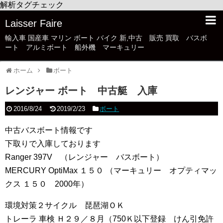
解析タグチェック
Laisser Faire
輸入車 国産車 マリン ボート バイク 新,中古 販売 買取 バスボ
ート アルミボート 船外機 マーキュリー
ホーム
ボート
レンジャー ボート 中古艇 入庫
2016/8/24
2019/2/23
ボート
中古バスボート情報です
下取りで入庫しております
Ranger 397V （レンジャー バスボート）
MERCURY OptiMax １５０ （マーキュリー オプティマッ
クス １５０ 2000年）
環境対策２サイクル 琵琶湖ＯＫ
トレーラ 車検 Ｈ２９／８月（750Ｋ以下登録 けん引免許