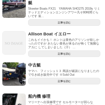
艇
Skeeter Boats FX21 YAMAHA SHO275 2019y リミ
テッドエディションエンジンアワー凡そ80時間ぐら
いです 装...
記事を読む
Allison Boat イエロー
これもイイかも！ ホントは黄色のアリソンが欲しか
ったのですが きたない黄色が来るのが怖くて無難な
アカに してしまいました（汗） ...
記事を読む
中古艇
ヤマハ フィッシュ１３ 商談が破談になりましたの
で引き続き販売中です ※Sold Out
記事を読む
船内機 修理
マリーナへ出張修理です セルモーターが回らな